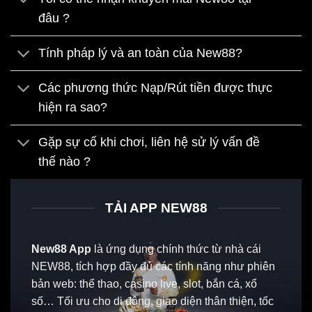
đâu ?
Tính pháp lý và an toàn của New88?
Các phương thức Nạp/Rút tiền được thực
hiện ra sao?
Gặp sự cố khi chơi, liên hệ sử lý vấn đề
thế nào ?
TẢI APP NEW88
New88 App
là ứng dụng chính thức từ nhà cái
NEW88, tích hợp đầy đủ các tính năng như phiên
bản web: thể thao, casino live, slot, bắn cá, xổ
số… Tối ưu cho di động, giao diện thân thiện, tốc