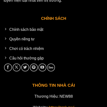
tuyến hiện đại nhất trên thị trường.
CHÍNH SÁCH
Chính sách bảo mật
Quyền riêng tư
Chơi có trách nhiệm
Câu hỏi thường gặp
THÔNG TIN NHÀ CÁI
Thương Hiệu: NEW88