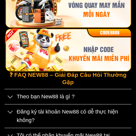
❓ FAQ NEW88 – Giải Đáp Câu Hỏi Thường
Gặp
Theo bạn New88 là gì ?
Đăng ký tài khoản New88 có dễ thực hiện
không?
Tôi có thể nhận khuyến mãi New88 tại