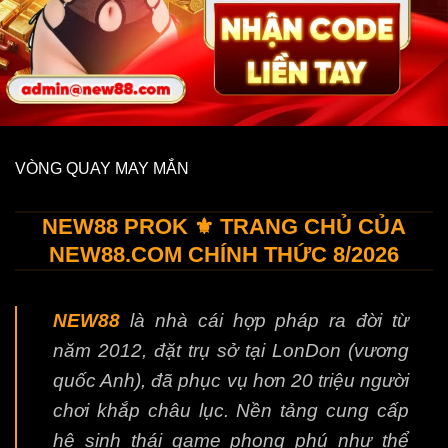
VÒNG QUAY MAY MẮN
NEW88 PROK ⚜️ TRANG CHỦ CỦA
NEW88.COM CHÍNH THỨC 8/2026
NEW88
là nhà cái hợp pháp ra đời từ
năm 2012, đặt trụ sở tại LonDon (vương
quốc Anh), đã phục vụ hơn 20 triệu người
chơi khắp châu lục. Nền tảng cung cấp
hệ sinh thái game phong phú như thể