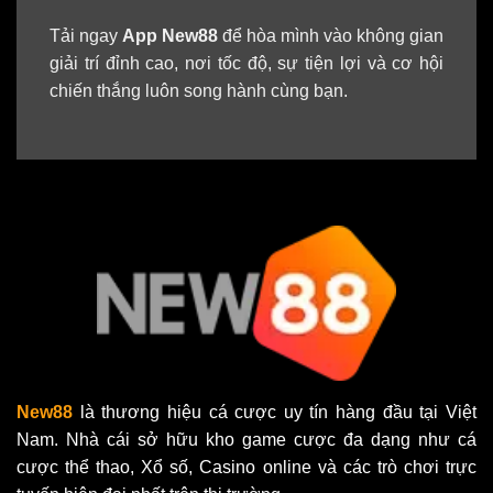
Tải ngay
App New88
để hòa mình vào không gian
giải trí đỉnh cao, nơi tốc độ, sự tiện lợi và cơ hội
chiến thắng luôn song hành cùng bạn.
New88
là thương hiệu cá cược uy tín hàng đầu tại Việt
Nam. Nhà cái sở hữu kho game cược đa dạng như cá
cược thể thao, Xổ số, Casino online và các trò chơi trực